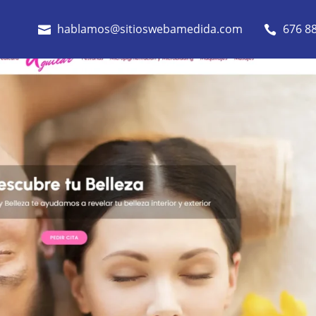
hablamos@sitioswebamedida.com
676 88

