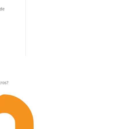
 de
tros?